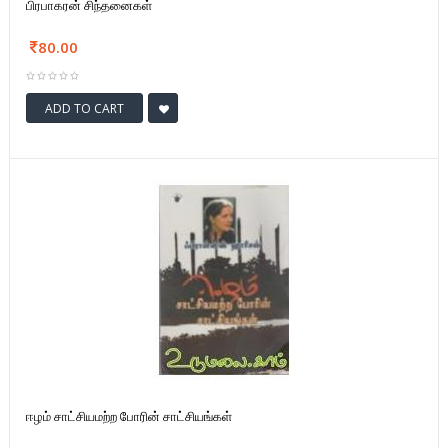
பிரபாகரன் சிந்தனைகள்
80.00
ADD TO CART
ஈழம் சாட்சியமற்ற போரின் சாட்சியங்கள்