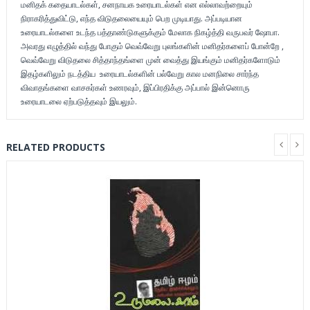
மனிதக் கதையாடல்கள், சனநாயக உரையாடல்கள் என எல்லாவற்றையும்
நிராகரித்துவிட்டு, எந்த விடுதலையையும் பெற முடியாது. அப்படியான
உரையாடல்களை உடந்த பத்தாண்டுகளுக்கும் மேலாக நிகழ்த்தி வருபவர் ஷோபா.
அவரது எழுத்தில் வந்து போகும் வெவ்வேறு புலங்களின் மனிதர்களைப் போன்றே ,
வெவ்வேறு விடுதலை சித்தாந்தங்ளை முன் வைத்து இயங்கும் மனிதர்களோடும்
இதழ்களிலும் நடத்திய உரையாடல்களின் பல்வேறு கால மனநிலை சார்ந்த
விவாதங்களை வாசகர்கள் உணரவும், இப்பிரதிக்கு அப்பால் இன்னொரு
உரையாடலை ஏற்படுத்தவும் இயலும்.
RELATED PRODUCTS