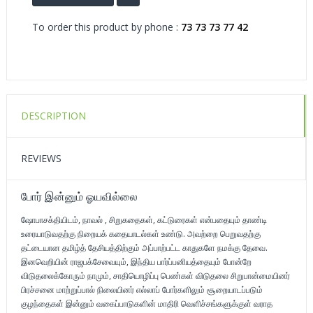
To order this product by phone :
73 73 73 77 42
DESCRIPTION
REVIEWS
போர் இன்னும் ஓயவில்லை
ஷோபாசக்தியிடம், நாவல் , சிறுகதைகள், கட்டுரைகள் என்பதையும் தாண்டி
உரையாடுவதற்கு நிறையக் கதையாடல்கள் உண்டு. அவற்றை பெறுவதற்கு
தட்டையான தமிழ்த் தேசியத்திற்கும் அப்பாற்பட்ட காதுகளே நமக்கு தேவை.
இனவெறியின் ராஜபக்சேவையும், இந்திய பார்ப்பனியத்தையும் போன்றே
விடுதலைக்கோரும் நாமும், சாதியொழிப்பு பெண்கள் விடுதலை சிறுபான்மையினர்
பிரச்சனை மாற்றுப்பால் நிலையினர் எல்லாப் போர்களிலும் சூறையாடப்படும்
குழந்தைகள் இன்னும் வகைப்பாடுகளின் மாதிரி வெளிச்சங்களுக்குள் வராத