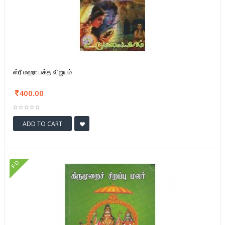
ஸ்ரீ மஹா பக்த விஜயம்
400.00
ADD TO CART
FD