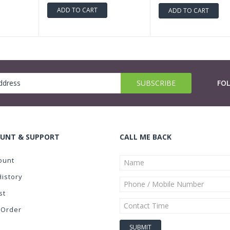
ADD TO CART
ADD TO CART
FO
UNT & SUPPORT
CALL ME BACK
ount
History
st
 Order