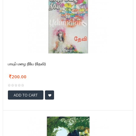
பாயும் மழை நீயே (தேவி)
200.00
ADD TO CART