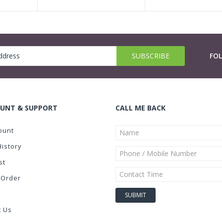
FO
UNT & SUPPORT
CALL ME BACK
ount
History
st
 Order
t Us