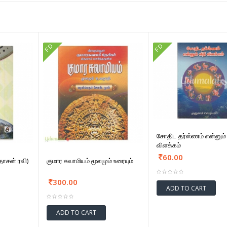
FD
FD
சோதிட தர்ஸ்ணம் என்னும்
விளக்கம்
60.00
தாசன் ரவி)
குமார சுவாமியம் மூலமும் உரையும்
300.00
ADD TO CART
ADD TO CART