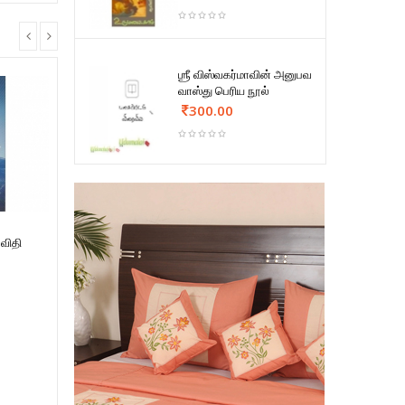
ஶ்ரீ விஸ்வகர்மாவின் அனுபவ
வாஸ்து பெரிய நூல்
300.00
 விதி