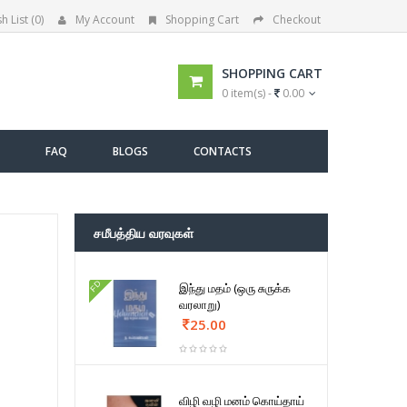
h List (0)
My Account
Shopping Cart
Checkout
SHOPPING CART
0 item(s) -
0.00
FAQ
BLOGS
CONTACTS
சமீபத்திய வரவுகள்
FD
இந்து மதம் (ஒரு சுருக்க
வரலாறு)
25.00
விழி வழி மனம் கொய்தாய்