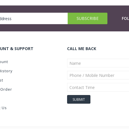
FO
UNT & SUPPORT
CALL ME BACK
ount
History
st
 Order
t Us