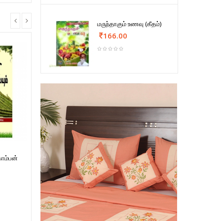
மருந்தாகும் உணவு (கீதம்)
166.00
கொம்பன்