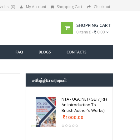
h List (0)
My Account
Shopping Cart
Checkout
SHOPPING CART
0 item(s) -
0.00
FAQ
BLOGS
CONTACTS
சமீபத்திய வரவுகள்
NTA - UGC NET/ SET/ JRF(
An Introduction To
British Author's Works)
1000.00