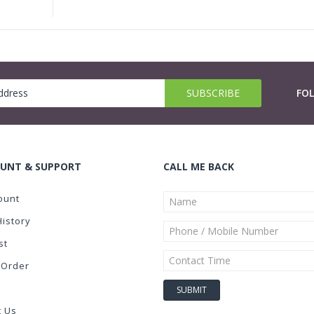
FO
UNT & SUPPORT
CALL ME BACK
ount
History
st
 Order
t Us