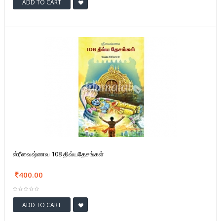
ADD TO CART
ஸ்ரீவைஷ்ணவ 108 திவ்யதேசங்கள்
400.00
ADD TO CART