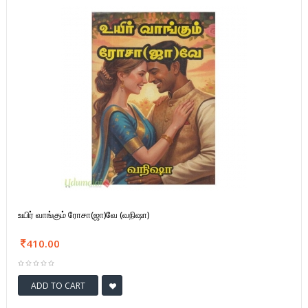
உயிர் வாங்கும் ரோசா(ஜா)வே (வநிஷா)
410.00
ADD TO CART