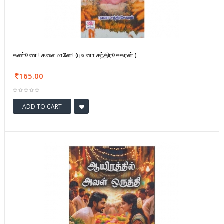
கண்ணே ! கலைமானே! (புவனா சந்திரசேகரன் )
165.00
ADD TO CART