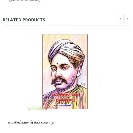
RELATED PRODUCTS
வ.உ.சிதம்பரனார் தன் வரலாறு