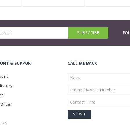
FO
UNT & SUPPORT
CALL ME BACK
ount
History
st
 Order
t Us