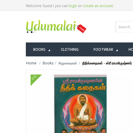
Welcome Guest ! you can
login
or
create an account
.
BOOKS
CLOTHING
FOOTWEAR
HO
Home
Books
சிறுகதைகள்
நீதிக்கதைகள் - ஸ்ரீ ராமகிருஷ்ணர்
FD