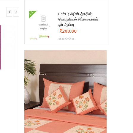
FD
டாக்டர் அம்பேத்கரின்
பொருளியல் சிந்தனைகள்
ஓர் ஆய்வு
200.00