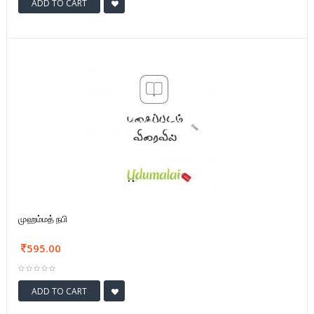
ADD TO CART
முஹம்மத் நபி
595.00
ADD TO CART