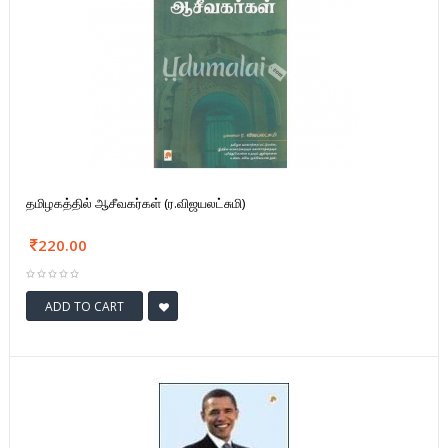
தமிழகத்தில் ஆசீவகர்கள் (ர.விஜயலட்சுமி)
220.00
ADD TO CART