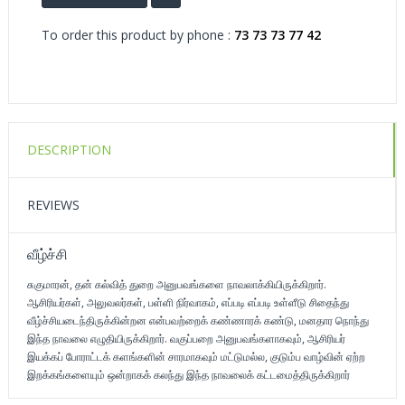
To order this product by phone :
73 73 73 77 42
DESCRIPTION
REVIEWS
வீழ்ச்சி
சுகுமாரன், தன் கல்வித் துறை அனுபவங்களை நாவலாக்கியிருக்கிறார்.
ஆசிரியர்கள், அலுவலர்கள், பள்ளி நிர்வாகம், எப்படி எப்படி உள்ளீடு சிதைந்து
வீழ்ச்சியடைந்திருக்கின்றன என்பவற்றைக் கண்ணாரக் கண்டு, மனதார நொந்து
இந்த நாவலை எழுதியிருக்கிறார். வகுப்பறை அனுபவங்களாகவும், ஆசிரியர்
இயக்கப் போராட்டக் களங்களின் சாரமாகவும் மட்டுமல்ல, குடும்ப வாழ்வின் ஏற்ற
இறக்கங்களையும் ஒன்றாகக் கலந்து இந்த நாவலைக் கட்டமைத்திருக்கிறார்