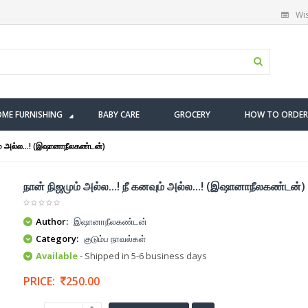
Wis
ME FURNISHING
BABY CARE
GROCERY
HOW TO ORDER
ும் அல்ல...! (இஷானாநீலகண்டன்)
நான் நிஜமும் அல்ல...! நீ கனவும் அல்ல...! (இஷானாநீலகண்டன்)
Author:
இஷானாநீலகண்டன்
Category:
குடும்ப நாவல்கள்
Available
- Shipped in 5-6 business days
PRICE:
250.00