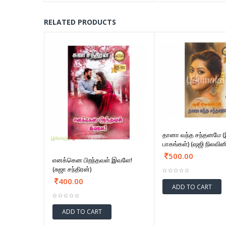
RELATED PRODUCTS
தானா வந்த சந்தனமே (
பாகங்கள்) (ஷஜி நிலவின
500.00
எனக்கென பிறந்தவள் இவளே!
(சுஜா சந்திரன்)
400.00
ADD TO CART
ADD TO CART