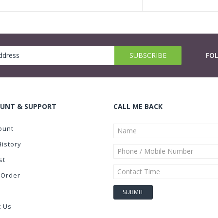
FO
UNT & SUPPORT
CALL ME BACK
ount
History
st
 Order
t Us