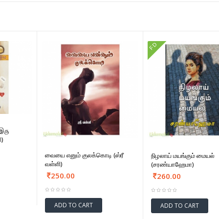
FD
இரு
ி)
வையை எனும் குலக்கொடி (ஸ்ரீ
நிழலாய் மயங்கும் மையல்
வள்ளி)
(சரண்யாஹேமா)
250.00
260.00
ADD TO CART
ADD TO CART