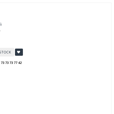
ர்
e
 STOCK
:
73 73 73 77 42