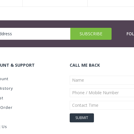
FO
UNT & SUPPORT
CALL ME BACK
ount
History
st
 Order
t Us