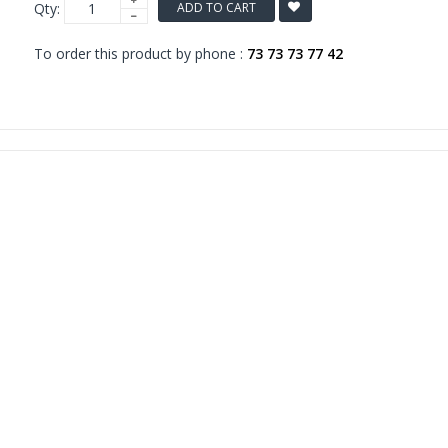
Qty:
ADD TO CART
To order this product by phone :
73 73 73 77 42