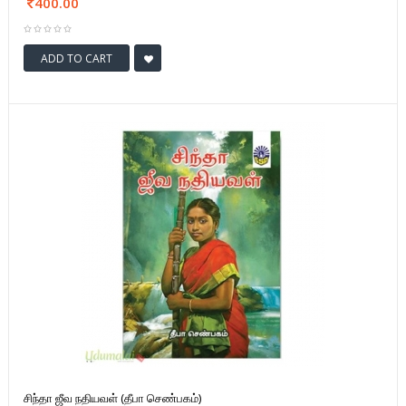
400.00
ADD TO CART
சிந்தா ஜீவ நதியவள் (தீபா செண்பகம்)