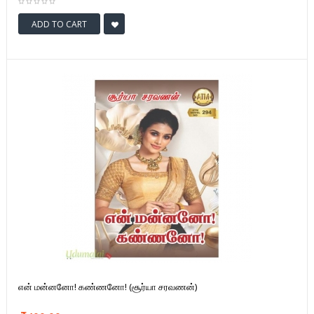
ADD TO CART
என் மன்னனோ! கண்ணனோ! (சூர்யா சரவணன்)