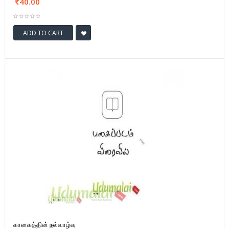
40.00
ADD TO CART
கானகத்தின் நல்வாழ்வு