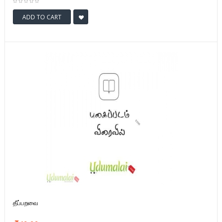
ADD TO CART
தீப்பறவை