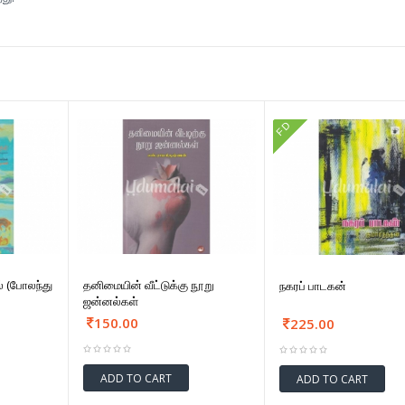
FD
் (போலந்து
தனிமையின் வீட்டுக்கு நூறு
நகரப் பாடகன்
ஜன்னல்கள்
150.00
225.00
ADD TO CART
ADD TO CART