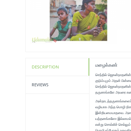
மழைக்கண்
DESCRIPTION
செந்தில் ஜெகன்நாதனி
குடும்பமும் அதன் பின்
REVIEWS
செந்தில் ஜெகன்நாதனின் 
தருணங்களே அவரை கலை
அன்றாடத்தருணங்களைச்
வழியாக அந்த மொழி நிகழ
இன்றியமையாதவை. அவை 
யத்தனங்களோ இல்லாமல் 'க
என்று சொல்லிச் செல்லு
மொழி எப்போதும் உதவுகிற