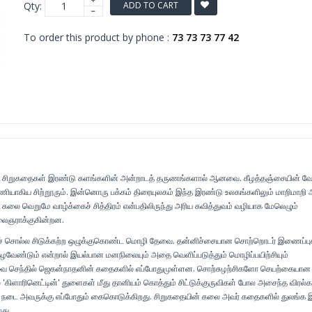
Qty:
ADD TO CART
To order this product by phone :
73 73 73 77 42
ன் சிறுகதைகள் இரண்டு களங்களின் அன்றாடத் தருணங்களால் ஆனவை. கீழத்தஞ்சையின் 
னணியாகிய சிற்றூரும். இன்னொரு பக்கம் திரையுலகம் இந்த இரண்டு உலகங்களிலும் மாறிமாறி
கலை வெறுமே வாழ்க்கைச் சித்திரம் என்பதிலிருந்து அரிய கவித்துவம் வழியாக மேலெழும்
ஞராக்குகின்றன.
 சொல்ல சிடுக்கற்ற ஒழுக்குகொண்ட மொழி தேவை. தன்னிச்சையான சொற்றொடர் இணைப்பு
வேண்டும் என்றால் இயல்பான மனநிலையும் அதை வெளிப்படுத்தும் மொழிப்பயிற்சியும்
செந்தில் ஜெகன்நாதனின் கதைகளில் எப்போதுமுள்ளன. சொற்சுழற்சிகளோ செயற்கையான
ிளாரினெட்டின்' துளைகள் மீது தானியம் கொத்தும் சிட்டுக்குருவிகள் போல அசைந்த விரல்க
ம் நடை அவருக்கு எப்போதும் கைகொடுக்கிறது. சிறுகதையின் கலை அவர் கதைகளில் துலங்க 
து.