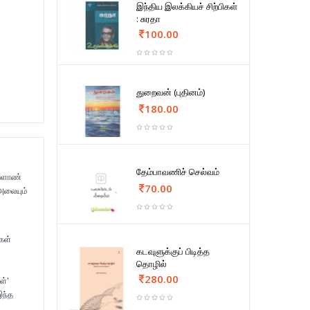
இந்திய இலக்கியச் சிற்பிகள்
: சுரதா
100.00
துறைவன் (புதினம்)
180.00
தேம்பாவணிச் செல்வம்
வேளாண்
70.00
 அலையும்
கள்
கடவுளுக்குப் பிடித்த
தொழில்
280.00
ள்'
இந்த