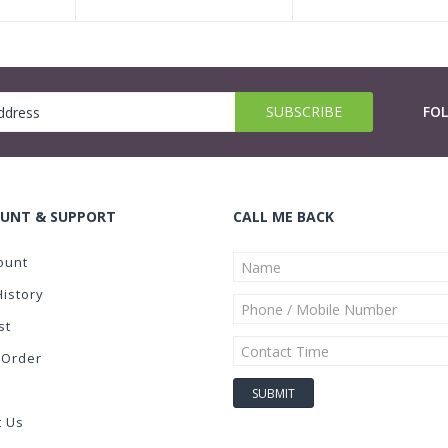
FO
UNT & SUPPORT
CALL ME BACK
ount
History
st
 Order
t Us