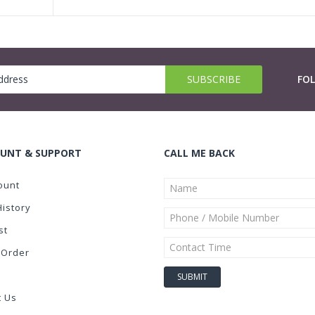
FO
UNT & SUPPORT
CALL ME BACK
ount
History
st
 Order
t Us