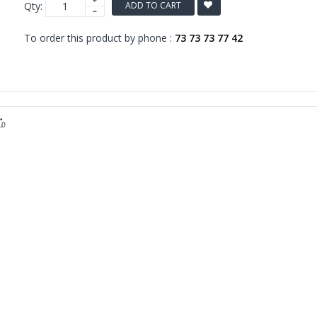
Qty:
ADD TO CART
To order this product by phone :
73 73 73 77 42
ம்