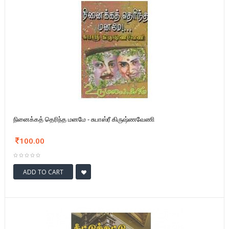
நினைக்கத் தெரிந்த மனமே - சுபாஸ்ரீ கிருஷ்ணவேணி
100.00
ADD TO CART