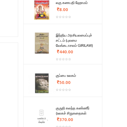
லகு கணபதி ஹோமம்
8.00
இந்திய அரசியலமைப்புச்
சட்டம் (புலமை
வேங்கடாசலம் GIRILAW)
440.00
குப்பை உலகம்
50.00
குருதி கலந்த கண்ணீர்
(உலகச் சிறுகதைகள்
370.00