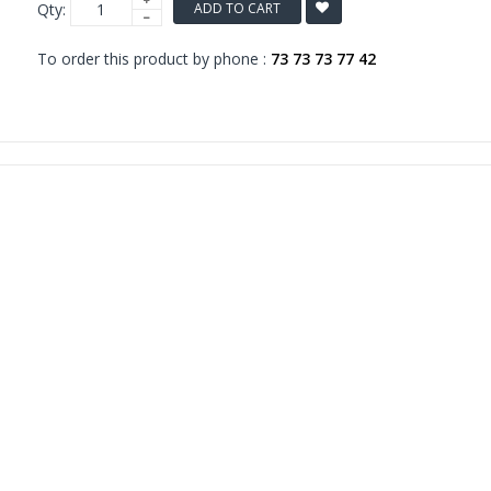
Qty:
ADD TO CART
To order this product by phone :
73 73 73 77 42