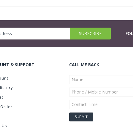
FO
UNT & SUPPORT
CALL ME BACK
ount
History
st
 Order
t Us