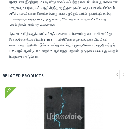
ஆசிரியராக இருந்தார். 23 ஆண்டு காலம் அப்பத்திரிகையில் பல்வேறு சுவையான
கதைகள், கட்டுரைகள் எழுதி சிறந்த எழுத்தாளர்களில் ஒருவராக விளங்கினார்
pi*d . நகைச்சுவை நிறைந்த இவருடைய எழுத்துக் களில் 'துப்பறியும் சாம்பு',
'விச்சுவுக்குக் கடிதங்கள்', 'ராஜாமணி', 'கோமதியின் காதலன்' - போன்ற
படைப்புக்கள் மிசுப் பிரபலமானவை.
'தேவன்' தமிழ் எழுத்தாளர் சங்கத் தலைவராக இரண்டு முறை பதவி வகித்து,
சிறந்த தொண்டாற்றினார் angle n . பத்திரிகை எழுத்துத் துறையில் அவர்
கையாளாத உத்திகளே இல்லை என்று சொல்லும் முறையில் அவர் எழுதி வந்தார்.
1957ஆம் ஆண்டு, மே மாதம் 5-ஆம் தேதி 'தேவன்' தம்முடைய 44-வது வயதில்
இறைவனடி எய்தினார்.
RELATED PRODUCTS
FD