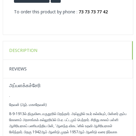
To order this product by phone :
73 73 73 77 42
DESCRIPTION
REVIEWS
அப்பளக்கச்சேரி
.
தேவன் (ஆர். மகாதேவன்)
8-9-1913ல் திருவிடைமருதூரில் பிறந்தார். அவ்வூரில் உயர் கல்வியும், பின்னர் கும்ப
கோணம் அரசாங்கக் கல்லூரியில் பி.ஏ. பட்டமும் பெற்றார். சிறிது காலம் பள்ளி
ஆசிரியராகப் பணியாற்றிய பின், 'ஆனந்த விகட'னில் உதவி ஆசிரியராகச்
சேர்ந்தார். பிறகு 1942ஆம் ஆண்டு முதல் 1957ஆம் ஆண்டு வரை நிர்வாக