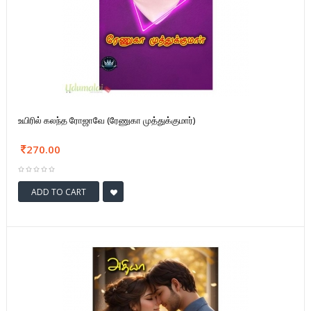
உயிரில் கலந்த ரோஜாவே (ரேணுகா முத்துக்குமார்)
270.00
ADD TO CART