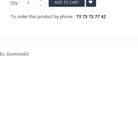
Qty:
ADD TO CART
To order this product by phone :
73 73 73 77 42
...(உமாசாரல்)