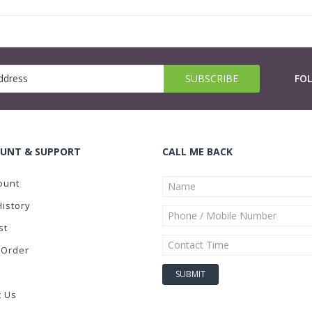
FO
UNT & SUPPORT
CALL ME BACK
ount
History
st
 Order
t Us