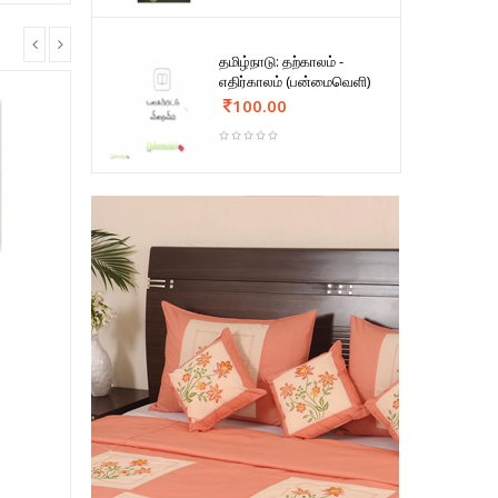
தமிழ்நாடு: தற்காலம் -
எதிர்காலம் (பன்மைவெளி)
100.00