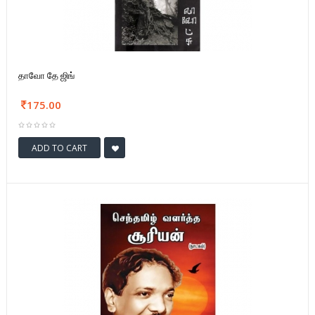
தாவோ தே ஜிங்
175.00
ADD TO CART