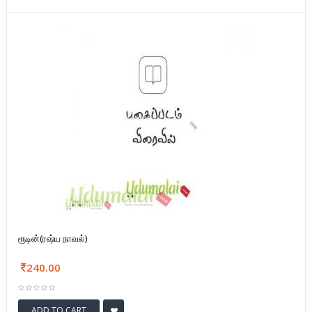
ரூடின்(ரஷ்ய நாவல்)
240.00
ADD TO CART