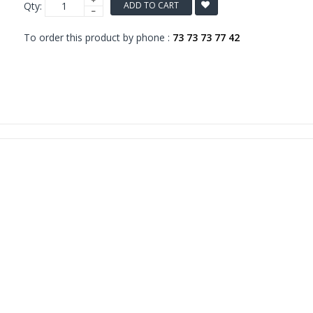
Qty:
ADD TO CART
To order this product by phone :
73 73 73 77 42