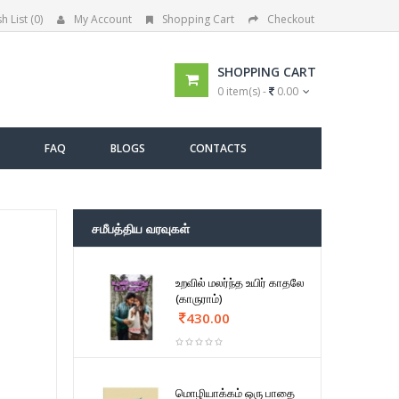
h List (0)
My Account
Shopping Cart
Checkout
SHOPPING CART
0 item(s) -
0.00
FAQ
BLOGS
CONTACTS
சமீபத்திய வரவுகள்
உறவில் மலர்ந்த உயிர் காதலே
(காருராம்)
430.00
மொழியாக்கம் ஒரு பாதை