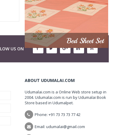
LLOW US ON
ABOUT UDUMALAI.COM
Udumalai.com is a Online Web store setup in
2004. Udumalai.com is run by Udumalai Book
Store based in Udumalpet.
Phone: +91 73 73 73 77 42
Email: udumalai@gmail.com