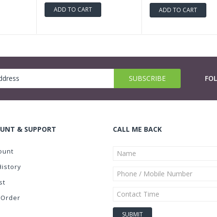
ADD TO CART
ADD TO CART
FO
UNT & SUPPORT
CALL ME BACK
ount
History
st
 Order