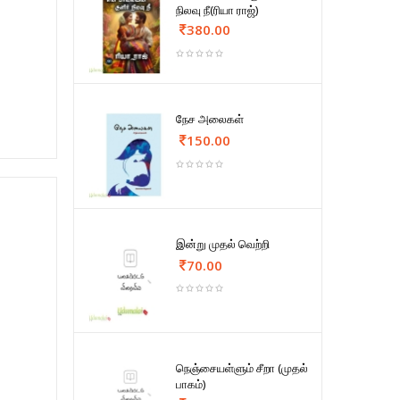
நிலவு நீ(ரியா ராஜ்)
380.00
நேச அலைகள்
150.00
இன்று முதல் வெற்றி
70.00
நெஞ்சையள்ளும் சீறா (முதல்
பாகம்)