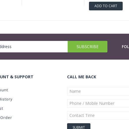
ADD TO CART
FO
UNT & SUPPORT
CALL ME BACK
ount
History
st
 Order