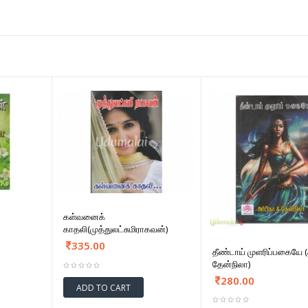
கள்வனைக்
காதலி(முத்துலட்சுமிராகவன்)
335.00
தீண்டாய் முளரிப்பகையே (
தேன்நிலா)
280.00
ADD TO CART