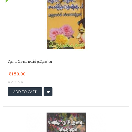
தொட தொட மலர்ந்ததென்ன
150.00
ADD TO CART