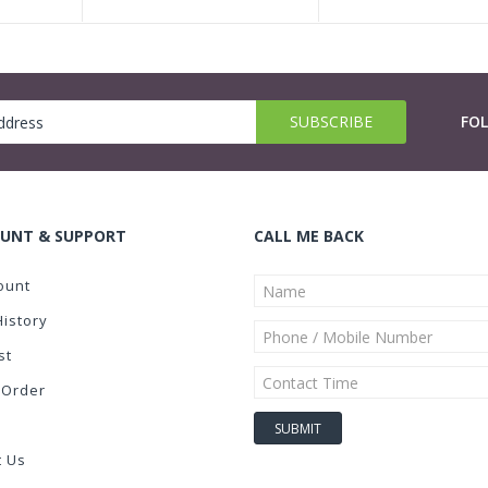
FO
UNT & SUPPORT
CALL ME BACK
ount
History
st
 Order
t Us