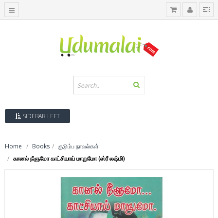
SIDEBAR LEFT
Home
Books
குடும்ப நாவல்கள்
கானல் நீளுமோ காட்சியாய் மாறுமோ (ஸ்ரீ லஷ்மி)