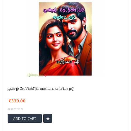
பூவிதழ் தே(தீண்)டும் வண்டாய் (சந்தியா ஶ்ரீ)
330.00
ADD TO CART