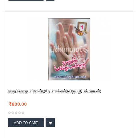
நானும் மழையானேன்(இரு பாகங்கள்)(விஜயஶ்ரீ பத்மநாபன்)
800.00
ADD TO CART