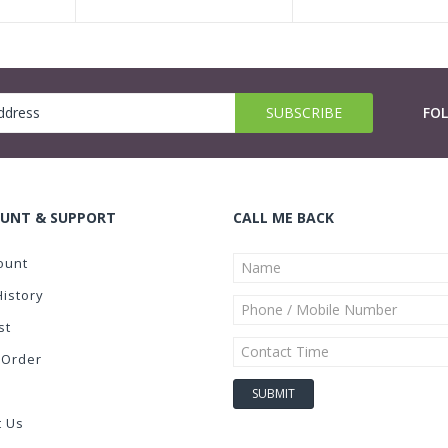
FO
UNT & SUPPORT
CALL ME BACK
ount
History
st
 Order
t Us