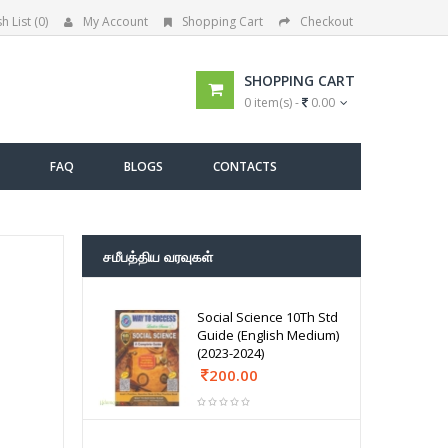
h List (0)
My Account
Shopping Cart
Checkout
SHOPPING CART
0 item(s) -
0.00
FAQ
BLOGS
CONTACTS
சமீபத்திய வரவுகள்
Social Science 10Th Std
Guide (English Medium)
(2023-2024)
200.00