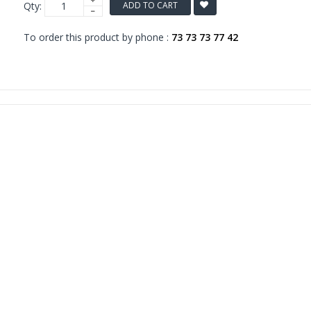
Qty:
ADD TO CART
To order this product by phone :
73 73 73 77 42