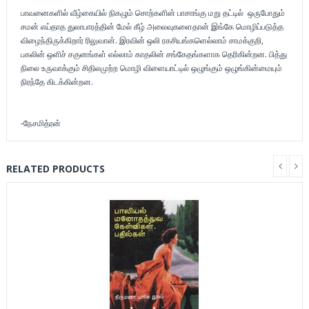
பாவனைகளில் வீழ்கையில் நிகழும் சொற்களின் பாசாங்கு மறு தட்டில் ஒருபோதும்
சமன் எய்தாத துலாபாரத்தின் மேல் கீழ் அலைவுகளைதான் இங்கே மொழிப்படுத்த
விழைந்திருக்கிறார் ரிலுவான். இரவின் ஒலி ரகசியங்களெல்லாம் சாமக்குறி,
பகலின் ஒளிச் சகுனங்கள் எல்லாம் காதலின் சங்கேதங்களாக தெரிகின்றன. பித்து
நிலை உருவாக்கும் சிதிலமுற்ற மொழி விளையாட்டில் ஒழுங்கும் ஒழுங்கின்மையும்
நிரந்தே கிடக்கின்றன.
-நேசமித்ரன்
RELATED PRODUCTS