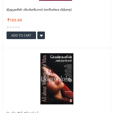
திருமூலரின் பரியங்கயோகம் (காமேஸ்வர வித்தை)
165.00
ADD TO CART