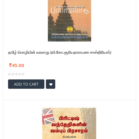
தமிழ் மொழியின் வரலாறு (வி.கோ.சூரியநாராயண சாஸ்திரியார்)
45.00
ADD TO CART