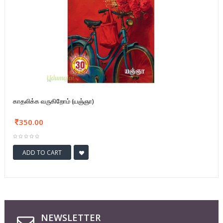
காதலிக்க வருகிறோம் (யஞ்ஞா)
350.00
ADD TO CART
NEWSLETTER