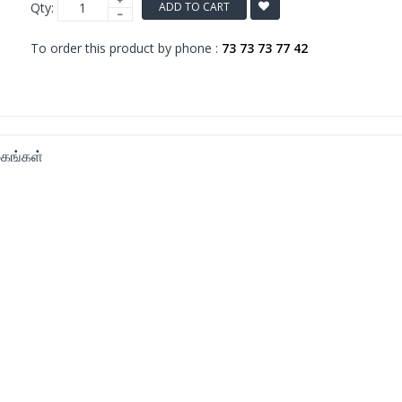
Qty:
ADD TO CART
To order this product by phone :
73 73 73 77 42
கங்கள்