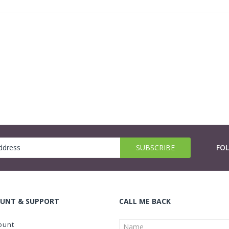
FO
UNT & SUPPORT
CALL ME BACK
ount