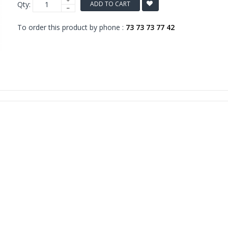
Qty:
ADD TO CART
To order this product by phone :
73 73 73 77 42