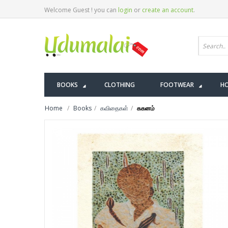
Welcome Guest ! you can
login
or
create an account
.
BOOKS
CLOTHING
FOOTWEAR
HO
Home
Books
கவிதைகள்
ககனம்