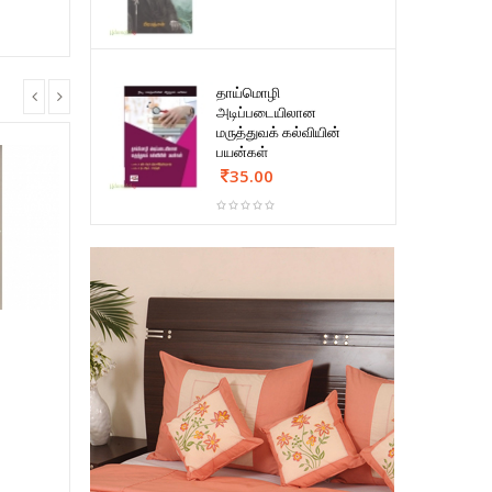
தாய்மொழி
அடிப்படையிலான
மருத்துவக் கல்வியின்
பயன்கள்
35.00