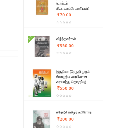
(டாக்டர்
சி.பாலசுப்பிரமணியன்)
70.00
FD
வீழ்ந்தவர்கள்
350.00
இந்தியா (நேருஜி முதல்
மோடிஜி வரையிலான
வரலாற்று தொகுப்பு)
550.00
ஈரோடு தமிழர் உயிரோடு
200.00