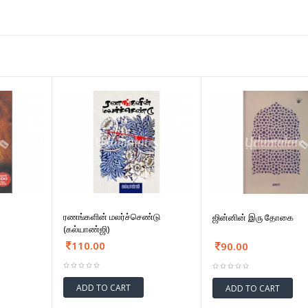
ரணங்களின் மலர்ச்செண்டு
ஜின்னின் இரு தோகை
(கல்யாண்ஜி)
110.00
90.00
ADD TO CART
ADD TO CART