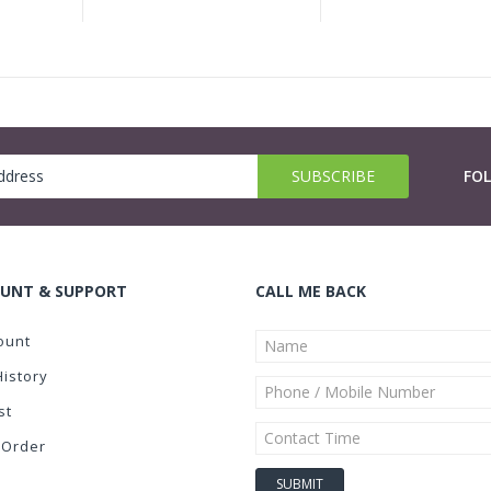
FO
UNT & SUPPORT
CALL ME BACK
ount
History
st
 Order