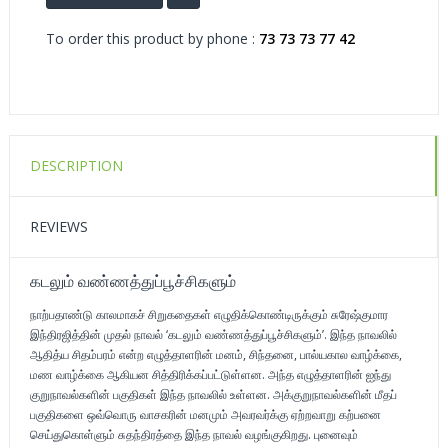
To order this product by phone :
73 73 73 77 42
DESCRIPTION
REVIEWS
கடலும் வண்ணத்துப்பூச்சிகளும்
நாற்பதாண்டு காலமாகச் சிறுகதைகள் எழுதிக்கொண்டிருக்கும் சுரேஷ்குமார
இந்திரஜித்தின் முதல் நாவல் ‘கடலும் வண்ணத்துப்பூச்சிகளும்’. இந்த நாவலில்
ஆதித்ய சிதம்பரம் என்ற எழுத்தாளரின் மனம், சிந்தனை, பால்யகால வாழ்க்கை,
மண வாழ்க்கை ஆகியன சித்திரிக்கப்பட்டுள்ளன. அந்த எழுத்தாளரின் ஐந்து
குறுநாவல்களின் பகுதிகள் இந்த நாவலில் உள்ளன. அக்குறுநாவல்களின் மீதப்
பகுதிகளை ஒவ்வொரு வாசகரின் மனமும் அவரவர்க்கு ஏற்றவாறு கற்பனை
செய்துகொள்ளும் சுதந்திரத்தை இந்த நாவல் வழங்குகிறது. புனைவும்