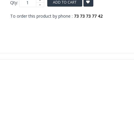
Qty:
ADD TO CART
To order this product by phone :
73 73 73 77 42