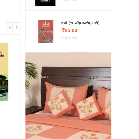
வலி (சுப.வீரபாண்டியன்)
85.00