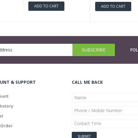
ADD TO CART
ADD TO CART
FO
UNT & SUPPORT
CALL ME BACK
ount
History
st
 Order