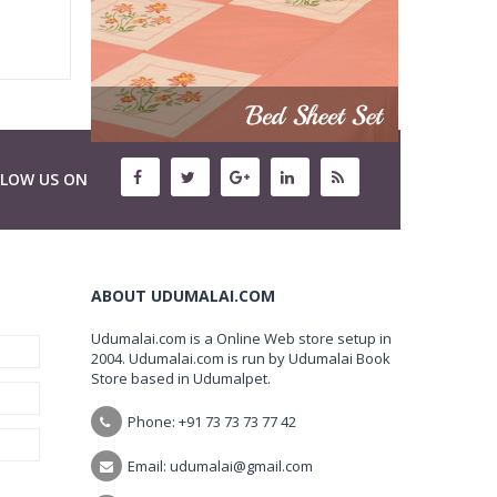
LLOW US ON
ABOUT UDUMALAI.COM
Udumalai.com is a Online Web store setup in
2004. Udumalai.com is run by Udumalai Book
Store based in Udumalpet.
Phone: +91 73 73 73 77 42
Email: udumalai@gmail.com