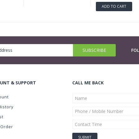
ADD TO CART
FO
UNT & SUPPORT
CALL ME BACK
ount
History
st
 Order