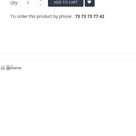
Qty:
ADD TO CART
To order this product by phone :
73 73 73 77 42
ூடு இல்லை