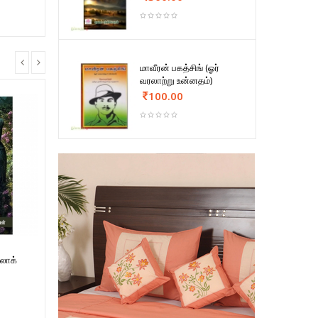
மாவீரன் பகத்சிங் (ஓர்
வரலாற்று உன்னதம்)
100.00
லாக்