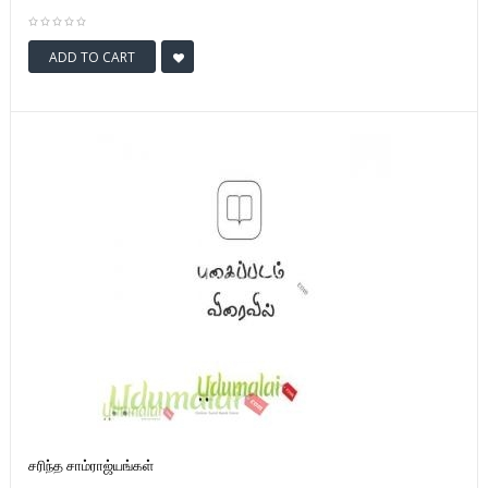
ADD TO CART
சரிந்த சாம்ராஜ்யங்கள்