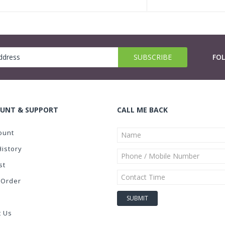
FO
UNT & SUPPORT
CALL ME BACK
ount
History
st
 Order
t Us