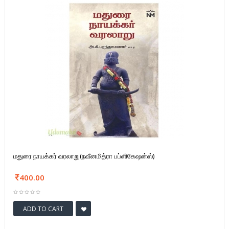
மதுரை நாயக்கர் வரலாறு(நவீனமித்ரா பப்ளிகேஷன்ஸ்)
400.00
ADD TO CART