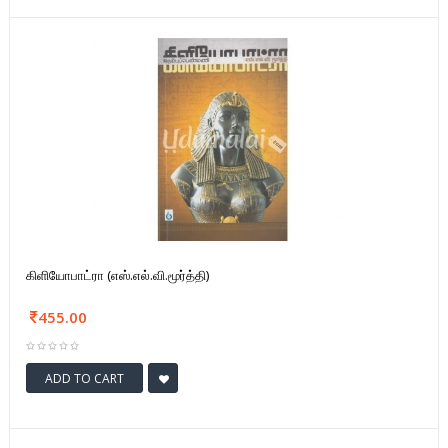
கிளியோபாட்ரா (எஸ்.எல்.வி.மூர்த்தி)
455.00
ADD TO CART