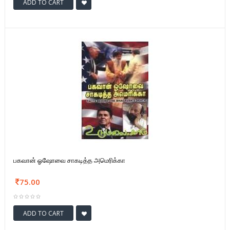
ADD TO CART
பகவான் ஓஷோவை சாகடித்த அமெரிக்கா
75.00
ADD TO CART