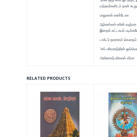
மற்றவர்களிடம் நான் கூறு
பாலுலால் கண்டேலா
ஆர்எஸ்எஸ்-ஸின் வஞ்சக வ
இதைக் சுட்டாயம் படிக்க
டாக்டர் தாராராம் கௌதம்
'சங் பரிவாரத்தின் ஒவ்வொ
அவினாஷ் விகாஸ் சர்மா
RELATED PRODUCTS