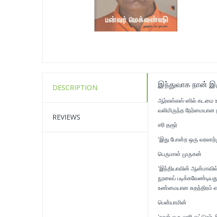
இந்துவாக நான் இர
DESCRIPTION
ஆர்எஸ்எஸ்-ஸில் கடமை உ
வலிமிருந்த நேர்மையா
REVIEWS
சரி தரூர்
'இது போன்ற ஒரு வரலாற்
பெருமாள் முருகன்
'இந்தியாவின் ஆன்மாவில் 
நூலைப் படிக்கவேண்டியது
உண்மையான சுதந்திரம் 
பென்யாமின்
'நான் ஒரு லாரி ஓட்டுநர்