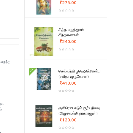
275.00
சித்த மருத்துவச்
சிந்தனைகள்
240.00
நிறைந்த
FD
செவ்வந்தி பூவெடுத்தேன்...!
(சவீதா முருகேசன்)
410.00
ு..
குளிரென சுடும் சூர்யநிலவு
ம்
(அமுதவல்லி நாகராஜன் )
120.00
ி