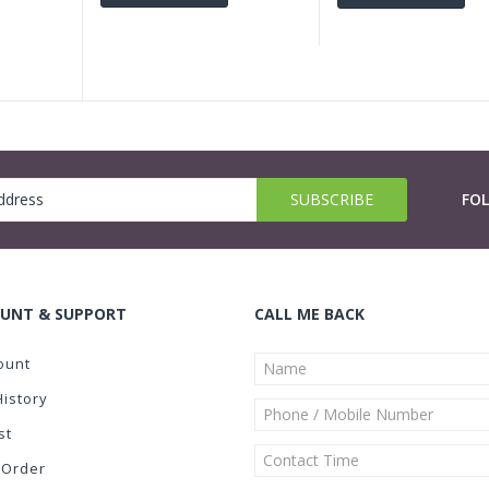
FO
UNT & SUPPORT
CALL ME BACK
ount
History
st
 Order