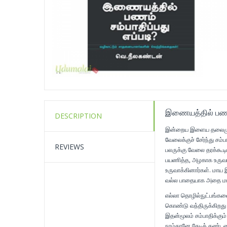
இணையத்தில் பணம் 
DESCRIPTION
இன்றைய இளைய தலைமுறை
வேலைக்குச் சேர்ந்து சம்
REVIEWS
பலருக்கு வேலை தரக்கூட
பயணித்த, அழகாக உருவா
உருவாக்கினார்கள். மாய 
வல்ல பாதையாக அதை மாற்
எல்லா தொழில்நுட்பங்க
கொண்டு வந்திருக்கிறது 
இதன்மூலம் சம்பாதிக்கு
நாம்தானே தேடிக் கண்டட