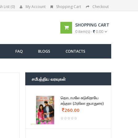
h List (0)
My Account
Shopping Cart
Checkout
SHOPPING CART
0 item(s) -
0.00
FAQ
BLOGS
CONTACTS
சமீபத்திய வரவுகள்
தொடாமலே சுடுகிறாயே
சுந்தரா (அகிலா ஐயாதுரை)
260.00