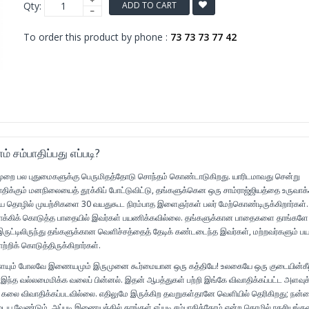
Qty:
ADD TO CART
To order this product by phone :
73 73 73 77 42
சம்பாதிப்பது எப்படி?
 பல புதுமைகளுக்கு பெருமிதத்தோடு சொந்தம் கொண்டாடுகிறது. யாரிடமாவது சென்று
பாதிக்கும் மனநிலையைத் தூக்கிப் போட்டுவிட்டு, தங்களுக்கென ஒரு சாம்ராஜ்ஜியத்தை உருவாக்
ிய தொழில் முயற்சிகளை 30 வயதுகூட நிரம்பாத இளைஞர்கள் பலர் மேற்கொண்டிருக்கிறார்கள்
க்கிக் கொடுத்த பாதையில் இவர்கள் பயணிக்கவில்லை. தங்களுக்கான பாதைகளை தாங்களே
இருட்டிலிருந்து தங்களுக்கான வெளிச்சத்தைத் தேடிக் கண்டடைந்த இவர்கள், மற்றவர்களும் 
றிக் கொடுத்திருக்கிறார்கள்.
ளையும் போலவே இணையமும் இருமுனை கூர்மையான ஒரு கத்தியே! உலகையே ஒரு குடையின்கீ
இந்த வல்லமைமிக்க வலைப் பின்னல். இதன் ஆபத்துகள் பற்றி இங்கே விவாதிக்கப்பட்ட அளவுக்
ம் கலை விவாதிக்கப்படவில்லை. எதிலுமே இருக்கிற தவறுகள்தானே வெளியில் தெரிகிறது; ந
ைய வேண்டும். அப்படி இணையத்தில் தாங்கள் எப்படி சம்பாதித்தோம் என்ற தொழில் ரகசியங்