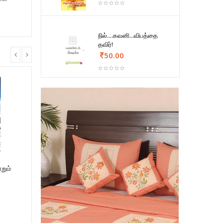
நில்....கவனி...விபத்தை
தவிர்!
50.00
றும்