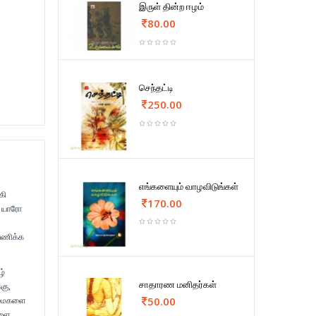
இருள் தின்ற ஈழம்
80.00
செந்தட்டி
250.00
எங்களையும் வாழவிடுங்கள்
கி
170.00
. யாரோ
பயணிக்க
ழ்
சாதாரண மனிதர்கள்
கு,
ன்மைகளை
50.00
களை