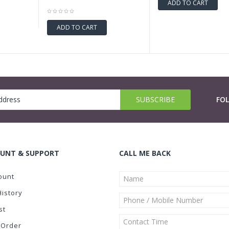
ADD TO CART
ADD TO CART
FO
UNT & SUPPORT
CALL ME BACK
ount
History
st
 Order