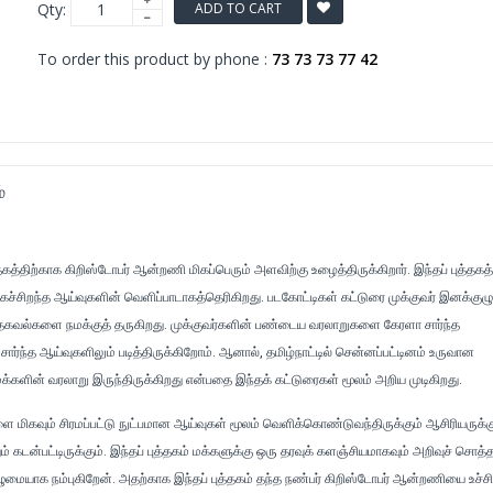
Qty:
ADD TO CART
To order this product by phone :
73 73 73 77 42
்
கத்திற்காக கிறிஸ்டோபர் ஆன்றணி மிகப்பெரும் அளவிற்கு உழைத்திருக்கிறார். இந்தப் புத்தகத
கச்சிறந்த ஆய்வுகளின் வெளிப்பாடாகத்தெரிகிறது. படகோட்டிகள் கட்டுரை முக்குவர் இனக்குழு 
 தகவல்களை நமக்குத் தருகிறது. முக்குவர்களின் பண்டைய வரலாறுகளை கேரளா சார்ந்த
ார்ந்த ஆய்வுகளிலும் படித்திருக்கிறோம். ஆனால், தமிழ்நாட்டில் சென்னப்பட்டினம் உருவான
மக்களின் வரலாறு இருந்திருக்கிறது என்பதை இந்தக் கட்டுரைகள் மூலம் அறிய முடிகிறது.
 மிகவும் சிரமப்பட்டு நுட்பமான ஆய்வுகள் மூலம் வெளிக்கொண்டுவந்திருக்கும் ஆசிரியருக்க
ும் கடன்பட்டிருக்கும். இந்தப் புத்தகம் மக்களுக்கு ஒரு தரவுக் களஞ்சியமாகவும் அறிவுச் சொத்
ழுமையாக நம்புகிறேன். அதற்காக இந்தப் புத்தகம் தந்த நண்பர் கிறிஸ்டோபர் ஆன்றணியை உச்சிம