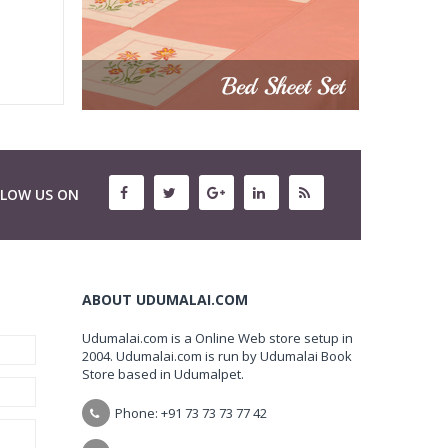
LLOW US ON
ABOUT UDUMALAI.COM
Udumalai.com is a Online Web store setup in
2004. Udumalai.com is run by Udumalai Book
Store based in Udumalpet.
Phone: +91 73 73 73 77 42